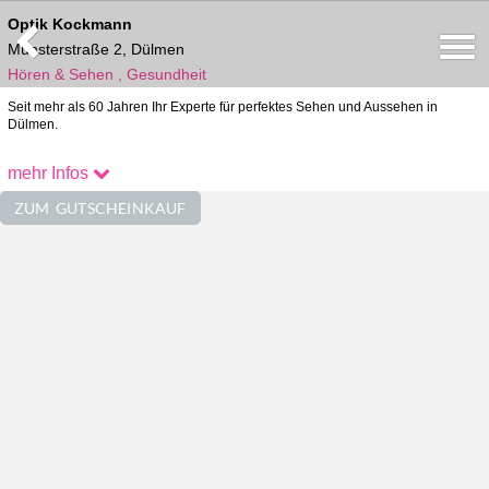
Optik Kockmann
Münsterstraße 2, Dülmen
Hören & Sehen , Gesundheit
Seit mehr als 60 Jahren Ihr Experte für perfektes Sehen und Aussehen in
Dülmen.
Kontakt
mehr Infos
02594/82657
ZUM GUTSCHEINKAUF
info@optik-kockmann.de
Im Netz Erreichbar