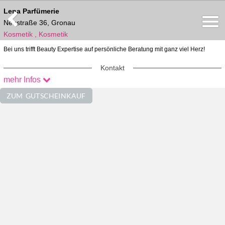
Lena Parfümerie
Neustraße 36, Gronau
Kosmetik , Kosmetik
Bei uns trifft Beauty Expertise auf persönliche Beratung mit ganz viel Herz!
Kontakt
mehr Infos
02562/20235
info@lena-parfuemerie.de
ZUM GUTSCHEINKAUF
Im Netz Erreichbar