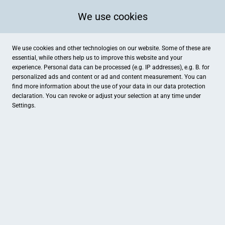
We use cookies
We use cookies and other technologies on our website. Some of these are
essential, while others help us to improve this website and your
experience. Personal data can be processed (e.g. IP addresses), e.g. B. for
personalized ads and content or ad and content measurement. You can
find more information about the use of your data in our
data protection
declaration. You can revoke or adjust your selection at any time under
Settings.
Ihr Uhren- und Goldschmiedehaus Tombrink
Kupferstraße, Coesfeld
Schmuck , Uhren
Wenn Innovation und beständige Werte zusammen finden, können neue und
interessante Kreationen in unserer Goldschmiede in Coesfeld entstehen. Wir
möchten Sie zu einem wundervollen Streifzug einladen durch die Welt des