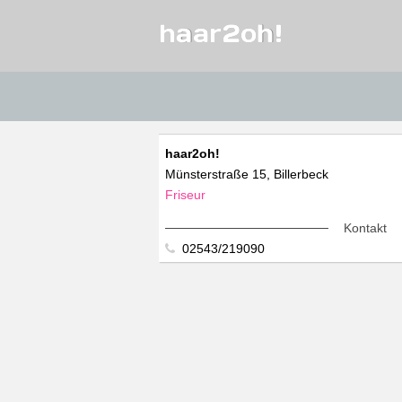
haar2oh!
haar2oh!
Münsterstraße 15, Billerbeck
Friseur
Kontakt
02543/219090