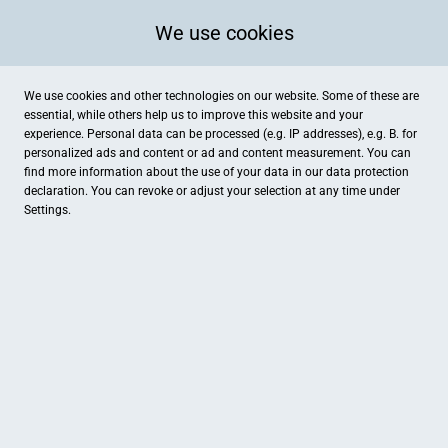
We use cookies
We use cookies and other technologies on our website. Some of these are
essential, while others help us to improve this website and your
experience. Personal data can be processed (e.g. IP addresses), e.g. B. for
personalized ads and content or ad and content measurement. You can
find more information about the use of your data in our
data protection
declaration. You can revoke or adjust your selection at any time under
Settings.
Gesundheitszentrum Billerbeck
Münsterstraße 31, Billerbeck
Gesundheit
Wir bieten eine große Bandbreite an ergo- und physiotherapeutischen
Unterstützungsmaßnahmen sowie auch Osteopathie, um Entwicklungen zu
fördern, Beschwerden zu lindern und Mobilität zu erhalten.