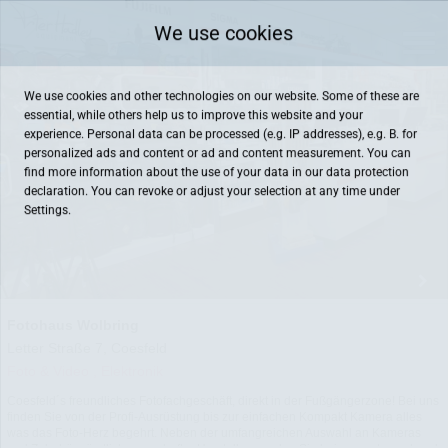
We use cookies
We use cookies and other technologies on our website. Some of these are
essential, while others help us to improve this website and your
experience. Personal data can be processed (e.g. IP addresses), e.g. B. for
personalized ads and content or ad and content measurement. You can
find more information about the use of your data in our
data protection
declaration. You can revoke or adjust your selection at any time under
Settings.
Fotohaus Wolbring
Letter Straße 7, Coesfeld
Foto & Video , Elektronik
Coesfeld´s freundliches Fotofachgeschäft, direkt in der Fußgängerzone! Bei uns
finden Sie von der Profi-Ausrüstung bis zur einfachen Kompakt Kamera alles
was das Foto-Herz begehrt. Neben der umfangreichen Auswahl an Kameras