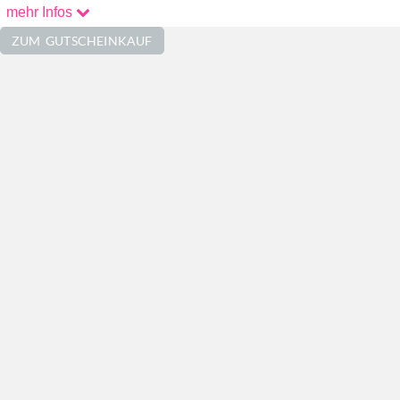
Öffnungszeiten NUR nach Terminabsprache
mehr Infos
Kontakt
ZUM GUTSCHEINKAUF
01703535760
info@eisen.design
Im Netz Erreichbar