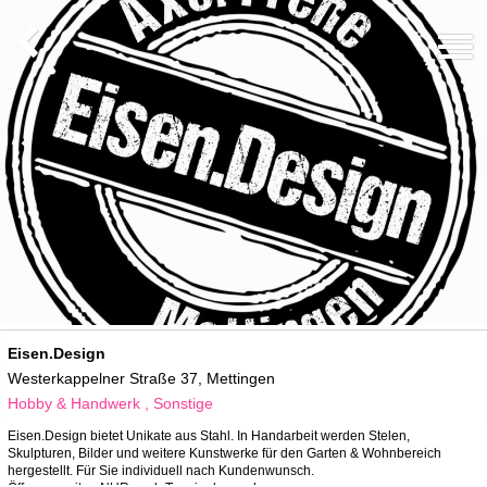
We use cookies
We use cookies and other technologies on our website. Some of these are
essential, while others help us to improve this website and your
experience. Personal data can be processed (e.g. IP addresses), e.g. B. for
personalized ads and content or ad and content measurement. You can
find more information about the use of your data in our
data protection
declaration. You can revoke or adjust your selection at any time under
Settings.
Eisen.Design
Westerkappelner Straße 37, Mettingen
Hobby & Handwerk , Sonstige
Eisen.Design bietet Unikate aus Stahl. In Handarbeit werden Stelen,
Skulpturen, Bilder und weitere Kunstwerke für den Garten & Wohnbereich
hergestellt. Für Sie individuell nach Kundenwunsch.