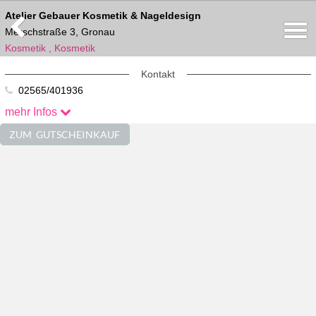
Atelier Gebauer Kosmetik & Nageldesign
Merschstraße 3, Gronau
Kosmetik , Kosmetik
Kontakt
02565/401936
info@atelier-gebauer.de
mehr Infos
Im Netz Erreichbar
ZUM GUTSCHEINKAUF