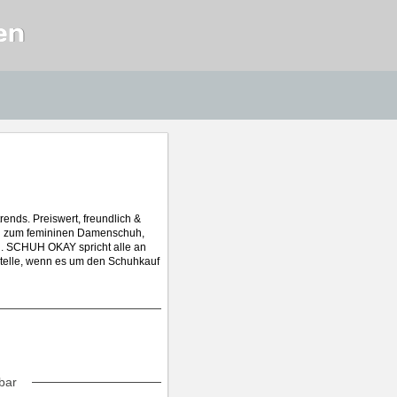
en
nds. Preiswert, freundlich &
hin zum femininen Damenschuh,
. SCHUH OKAY spricht alle an
fstelle, wenn es um den Schuhkauf
bar